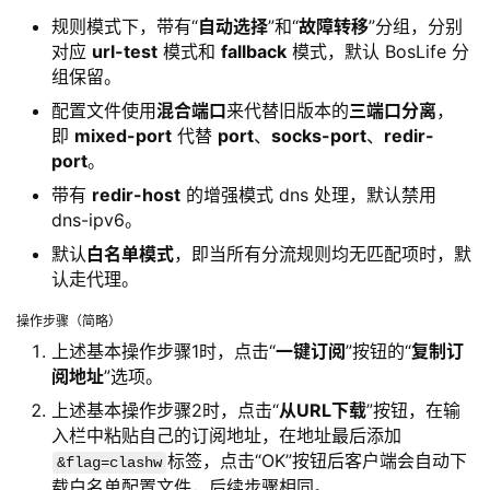
规则模式下，带有“
自动选择
”和“
故障转移
”分组，分别
对应
url-test
模式和
fallback
模式，默认 BosLife 分
组保留。
配置文件使用
混合端口
来代替旧版本的
三端口分离
，
即
mixed-port
代替
port
、
socks-port
、
redir-
port
。
带有
redir-host
的增强模式 dns 处理，默认禁用
dns-ipv6。
默认
白名单模式
，即当所有分流规则均无匹配项时，默
认走代理。
操作步骤（简略）
上述基本操作步骤1时，点击“
一键订阅
”按钮的“
复制订
阅地址
”选项。
上述基本操作步骤2时，点击“
从URL下载
”按钮，在输
入栏中粘贴自己的订阅地址，在地址最后添加
标签，点击“OK”按钮后客户端会自动下
&flag=clashw
载白名单配置文件，后续步骤相同。