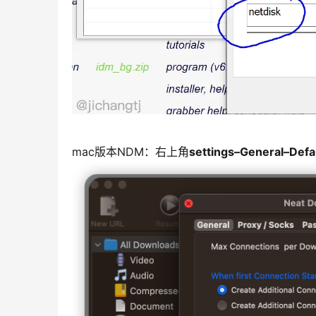
mac版本NDM：右上角
settings–General–De