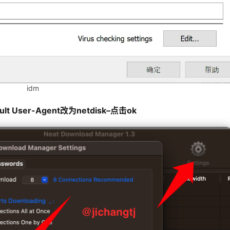
idm
fault User-Agent改为netdisk–点击ok