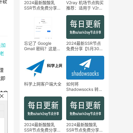
开软
2024最新酸酸乳
V2ray 机场节点购买
SSR节点免费分享
推荐：适用于 V2ray
【6月9日】
系列、Clash 系列、
Shadowrocket 等客
户端
忘记了 Google
2024最新SSR节点
是加
Gmail 密码？这是重
免费分享【5月30
老
置它的方法
日】
理
载即
科学上网客户端大全
如何将
Shadowsocks 转换
为 HTTP 代理
2024最新酸酸乳
2024最新酸酸乳
SSR节点免费分享
SSR节点免费分享