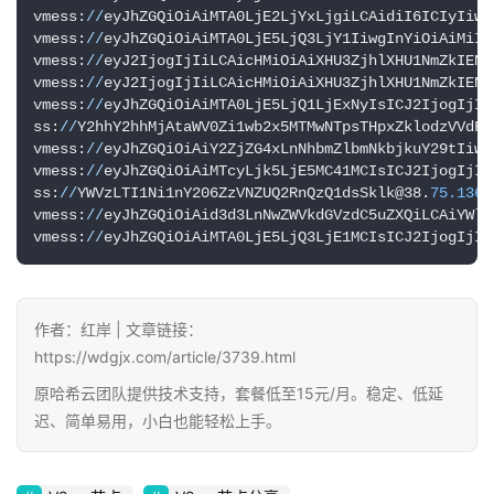
vmess:
//
eyJhZGQiOiAiMTA0LjE2LjYxLjgiLCAidiI6ICIyIiwg
vmess:
//
eyJhZGQiOiAiMTA0LjE5LjQ3LjY1IiwgInYiOiAiMiIs
vmess:
//
eyJ2IjogIjIiLCAicHMiOiAiXHU3ZjhlXHU1NmZkIENs
vmess:
//
eyJ2IjogIjIiLCAicHMiOiAiXHU3ZjhlXHU1NmZkIENs
vmess:
//
eyJhZGQiOiAiMTA0LjE5LjQ1LjExNyIsICJ2IjogIjIi
ss:
//
Y2hhY2hhMjAtaWV0Zi1wb2x5MTMwNTpsTHpxZklodzVVdFV
vmess:
//
eyJhZGQiOiAiY2ZjZG4xLnNhbmZlbmNkbjkuY29tIiwg
vmess:
//
eyJhZGQiOiAiMTcyLjk5LjE5MC41MCIsICJ2IjogIjIi
ss:
//
YWVzLTI1Ni1nY206ZzVNZUQ2RnQzQ1dsSklk@38.
75.136
.
vmess:
//
eyJhZGQiOiAid3d3LnNwZWVkdGVzdC5uZXQiLCAiYWlk
vmess:
//
eyJhZGQiOiAiMTA0LjE5LjQ3LjE1MCIsICJ2IjogIjIi
作者：红岸 | 文章链接：
https://wdgjx.com/article/3739.html
原哈希云团队提供技术支持，套餐低至15元/月。稳定、低延
迟、简单易用，小白也能轻松上手。