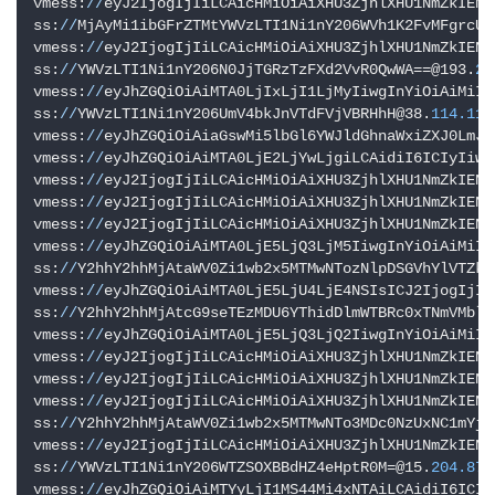
vmess:
//
eyJ2IjogIjIiLCAicHMiOiAiXHU3ZjhlXHU1NmZkIENs
ss:
//
MjAyMi1ibGFrZTMtYWVzLTI1Ni1nY206WVh1K2FvMFgrcUw
vmess:
//
eyJ2IjogIjIiLCAicHMiOiAiXHU3ZjhlXHU1NmZkIENs
ss:
//
YWVzLTI1Ni1nY206N0JjTGRzTzFXd2VvR0QwWA==@193.
24
vmess:
//
eyJhZGQiOiAiMTA0LjIxLjI1LjMyIiwgInYiOiAiMiIs
ss:
//
YWVzLTI1Ni1nY206UmV4bkJnVTdFVjVBRHhH@38.
114.114
vmess:
//
eyJhZGQiOiAiaGswMi5lbGl6YWJldGhnaWxiZXJ0LmJ1
vmess:
//
eyJhZGQiOiAiMTA0LjE2LjYwLjgiLCAidiI6ICIyIiwg
vmess:
//
eyJ2IjogIjIiLCAicHMiOiAiXHU3ZjhlXHU1NmZkIENs
vmess:
//
eyJ2IjogIjIiLCAicHMiOiAiXHU3ZjhlXHU1NmZkIENs
vmess:
//
eyJ2IjogIjIiLCAicHMiOiAiXHU3ZjhlXHU1NmZkIENs
vmess:
//
eyJhZGQiOiAiMTA0LjE5LjQ3LjM5IiwgInYiOiAiMiIs
ss:
//
Y2hhY2hhMjAtaWV0Zi1wb2x5MTMwNTozNlpDSGVhYlVTZkt
vmess:
//
eyJhZGQiOiAiMTA0LjE5LjU4LjE4NSIsICJ2IjogIjIi
ss:
//
Y2hhY2hhMjAtcG9seTEzMDU6YThidDlmWTBRc0xTNmVMblh
vmess:
//
eyJhZGQiOiAiMTA0LjE5LjQ3LjQ2IiwgInYiOiAiMiIs
vmess:
//
eyJ2IjogIjIiLCAicHMiOiAiXHU3ZjhlXHU1NmZkIENs
vmess:
//
eyJ2IjogIjIiLCAicHMiOiAiXHU3ZjhlXHU1NmZkIENs
vmess:
//
eyJ2IjogIjIiLCAicHMiOiAiXHU3ZjhlXHU1NmZkIENs
ss:
//
Y2hhY2hhMjAtaWV0Zi1wb2x5MTMwNTo3MDc0NzUxNC1mYjE
vmess:
//
eyJ2IjogIjIiLCAicHMiOiAiXHU3ZjhlXHU1NmZkIENs
ss:
//
YWVzLTI1Ni1nY206WTZSOXBBdHZ4eHptR0M=@15.
204.87
.
vmess:
//
eyJhZGQiOiAiMTYyLjI1MS44Mi4xNTAiLCAidiI6ICIy