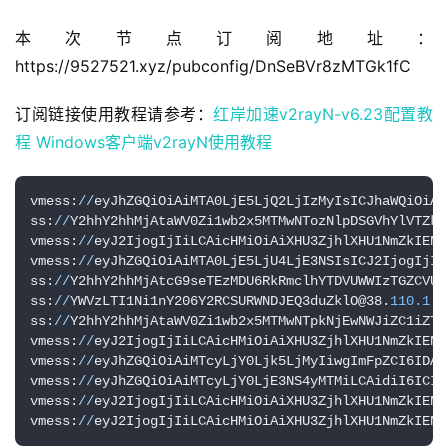
本次节点订阅地址：
https://9527521.xyz/pubconfig/DnSeBVr8zMTGk1fC
订阅链接使用教程请参考：
红岸加速v2rayN-v6.23配置教
程
Windows客户端v2rayN使用教程
vmess:
//
eyJhZGQiOiAiMTA0LjE5LjQ2LjIzMyIsICJhaWQiOiAw
ss:
//
Y2hhY2hhMjAtaWV0Zi1wb2x5MTMwNTozNlpDSGVhYlVTZkt
vmess:
//
eyJ2IjogIjIiLCAicHMiOiAiXHU3ZjhlXHU1NmZkIENs
vmess:
//
eyJhZGQiOiAiMTA0LjE5LjU4LjE3NSIsICJ2IjogIjIi
ss:
//
Y2hhY2hhMjAtcG9seTEzMDU6RkRmclhYTDVUWWIzTGZCVUZ
ss:
//
YWVzLTI1Ni1nY206Y2RCSURWNDJEQ3duZklO@38.
110.1
.
4
ss:
//
Y2hhY2hhMjAtaWV0Zi1wb2x5MTMwNTpkNjEwNWJiZC1iZTB
vmess:
//
eyJ2IjogIjIiLCAicHMiOiAiXHU3ZjhlXHU1NmZkIENs
vmess:
//
eyJhZGQiOiAiMTcyLjY0Ljk5LjMyIiwgImFpZCI6IDAs
vmess:
//
eyJhZGQiOiAiMTcyLjY0LjE3NS4yMTMiLCAidiI6ICIy
vmess:
//
eyJ2IjogIjIiLCAicHMiOiAiXHU3ZjhlXHU1NmZkIENs
vmess:
//
eyJ2IjogIjIiLCAicHMiOiAiXHU3ZjhlXHU1NmZkIENs