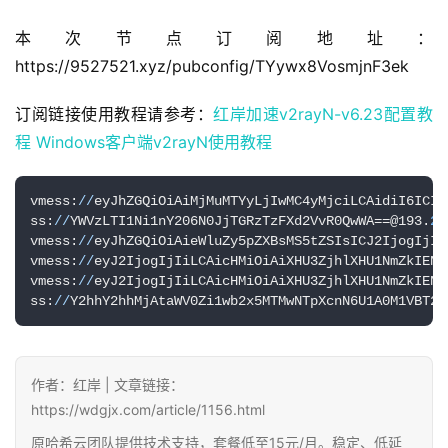
本次节点订阅地址：
https://9527521.xyz/pubconfig/TYywx8VosmjnF3ek
订阅链接使用教程请参考：
红岸加速v2rayN-v6.23配置教
程
Windows客户端v2rayN使用教程
vmess:
//
eyJhZGQiOiAiMjMuMTYyLjIwMC4yMjciLCAidiI6ICIy
ss:
//
YWVzLTI1Ni1nY206N0JjTGRzTzFXd2VvR0QwWA==@193.
24
vmess:
//
eyJhZGQiOiAieWluZy5pZXBsMS5tZSIsICJ2IjogIjIi
vmess:
//
eyJ2IjogIjIiLCAicHMiOiAiXHU3ZjhlXHU1NmZkIENs
vmess:
//
eyJ2IjogIjIiLCAicHMiOiAiXHU3ZjhlXHU1NmZkIENs
ss:
//
Y2hhY2hhMjAtaWV0Zi1wb2x5MTMwNTpXcnN6U1A0M1VBT2N
作者：红岸 | 文章链接：
https://wdgjx.com/article/1156.html
原哈希云团队提供技术支持，套餐低至15元/月。稳定、低延