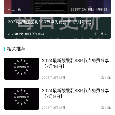
上一篇
2025年 2月 18日 下午8:23
2024最新酸酸乳SSR节点免费分享【7月21日】
2025年 2月 18日 下午8:24
下一篇
相关推荐
2024最新酸酸乳SSR节点免费分享
【7月16日】
2025年 2月 18日
4.9K
2024最新酸酸乳SSR节点免费分享
【7月9日】
2025年 2月 18日
4.8K