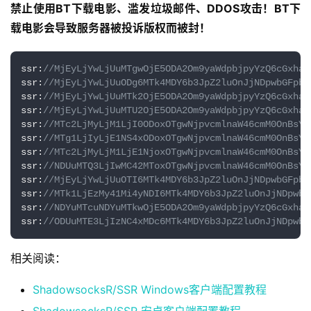
禁止使用BT下载电影、滥发垃圾邮件、DDOS攻击！BT下
载电影会导致服务器被投诉版权而被封！
ssr:
//MjEyLjYwLjUuMTgwOjE5ODA2Om9yaWdpbjpyYzQ6cGxhaW
ssr:
//MjEyLjYwLjUuODg6MTk4MDY6b3JpZ2luOnJjNDpwbGFpbj
ssr:
//MjEyLjYwLjUuMTk2OjE5ODA2Om9yaWdpbjpyYzQ6cGxhaW
ssr:
//MjEyLjYwLjUuMTU2OjE5ODA2Om9yaWdpbjpyYzQ6cGxhaW
ssr:
//MTc2LjMyLjM1LjI0ODoxOTgwNjpvcmlnaW46cmM0OnBsYW
ssr:
//MTg1LjIyLjE1NS4xODoxOTgwNjpvcmlnaW46cmM0OnBsYW
ssr:
//MTc2LjMyLjM1LjE1NjoxOTgwNjpvcmlnaW46cmM0OnBsYW
ssr:
//NDUuMTQ3LjIwMC42MToxOTgwNjpvcmlnaW46cmM0OnBsYW
ssr:
//MjEyLjYwLjUuOTI6MTk4MDY6b3JpZ2luOnJjNDpwbGFpbj
ssr:
//MTk1LjEzMy41Mi4yNDI6MTk4MDY6b3JpZ2luOnJjNDpwbG
ssr:
//NDYuMTcuNDYuMTkwOjE5ODA2Om9yaWdpbjpyYzQ6cGxhaW
ssr:
//ODUuMTE3LjIzNC4xMDc6MTk4MDY6b3JpZ2luOnJjNDpwbG
相关阅读：
ShadowsocksR/SSR Windows客户端配置教程
ShadowsocksR/SSR 安卓客户端配置教程