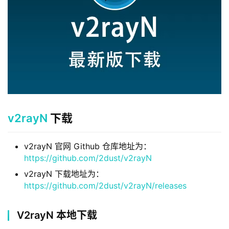
v2rayN
下载
v2rayN 官网 Github 仓库地址为：
https://github.com/2dust/v2rayN
v2rayN 下载地址为：
https://github.com/2dust/v2rayN/releases
V2rayN 本地下载