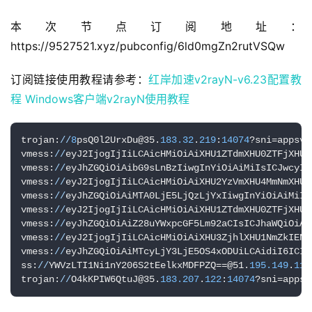
本次节点订阅地址：
https://9527521.xyz/pubconfig/6ld0mgZn2rutVSQw
订阅链接使用教程请参考：
红岸加速v2rayN-v6.23配置教
程
Windows客户端v2rayN使用教程
trojan:
//
8
psQ0l2UrxDu@35.
183.32
.
219
:
14074
?sni=appsvs
vmess:
//
eyJ2IjogIjIiLCAicHMiOiAiXHU1ZTdmXHU0ZTFjXHU3
vmess:
//
eyJhZGQiOiAibG9sLnBzIiwgInYiOiAiMiIsICJwcyI6
vmess:
//
eyJ2IjogIjIiLCAicHMiOiAiXHU2YzVmXHU4MmNmXHU3
vmess:
//
eyJhZGQiOiAiMTA0LjE5LjQzLjYxIiwgInYiOiAiMiIs
vmess:
//
eyJ2IjogIjIiLCAicHMiOiAiXHU1ZTdmXHU0ZTFjXHU3
vmess:
//
eyJhZGQiOiAiZ28uYWxpcGF5Lm92aCIsICJhaWQiOiAi
vmess:
//
eyJ2IjogIjIiLCAicHMiOiAiXHU3ZjhlXHU1NmZkIENs
vmess:
//
eyJhZGQiOiAiMTcyLjY3LjE5OS4xODUiLCAidiI6ICIy
ss:
//
YWVzLTI1Ni1nY206S2tEelkxMDFPZQ==@51.
195.149
.
115
trojan:
//
O4kKPIW6QtuJ@35.
183.207
.
122
:
14074
?sni=appsv