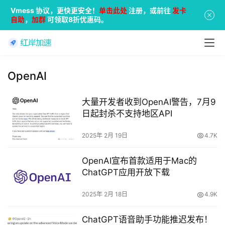
Vmess 协议，更快更安全！
单击此处
注册，或前往
发卡
自助
，
加群
可领取8折优惠码。
OpenAI
大量开发者收到OpenAI警告，7月9
日起封杀不支持地区API
2025年 2月 19日
4.7K
OpenAI宣布首款适用于Mac的
ChatGPT应用开放下载
2025年 2月 18日
4.9K
ChatGPT语音助手功能推迟发布！