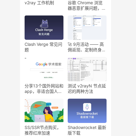
v2ray 工作机制
谷歌 Chrome 浏览
器恶意扩展问题，3
年影响 2.8 亿人
Clash Verge 常见问
🚀 9月活动 —— 高
题
佣返现、定制终身套
餐等你来领！！！
分享13个国外网站和
测试 v2rayN 节点延
app，非适合国人深
迟的两种方法
度使用
SS/SSR节点购买，
Shadowrocket 最新
推荐红岸加速
版下载