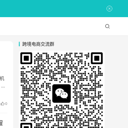
跨境电商交流群
个机
、
0
程