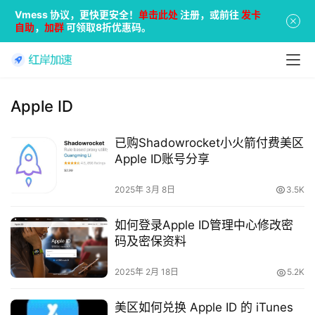
Vmess 协议，更快更安全！
单击此处
注册，或前往
发卡
自助
，
加群
可领取8折优惠码。
Apple ID
已购Shadowrocket小火箭付费美区
Apple ID账号分享
2025年 3月 8日
3.5K
如何登录Apple ID管理中心修改密
码及密保资料
2025年 2月 18日
5.2K
美区如何兑换 Apple ID 的 iTunes