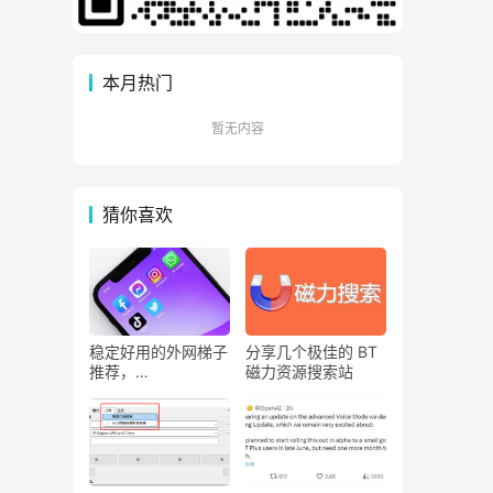
本月热门
暂无内容
猜你喜欢
稳定好用的外网梯子
分享几个极佳的 BT
推荐，
磁力资源搜索站
V2rayN/Clash/Sha
dowrocket 客户端
通用