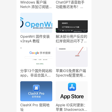
Windows 客户端
ChatGPT语音助手
Netch 添加订阅链接
功能推迟发布！
教程
OpenAI拟秋季向付
费用户全面推出
OpenWrt 固件安装
解决部分用户反应的
v2rayA 教程
红岸官网访问不了的
问题
分享13个国外网站和
苹果iOS免费客户端
app，非适合国人深
Spectre配置使用教
度使用
程
ClashX Pro 官网地
Apple ID实时更新：
址
苹果 Shadowrocket